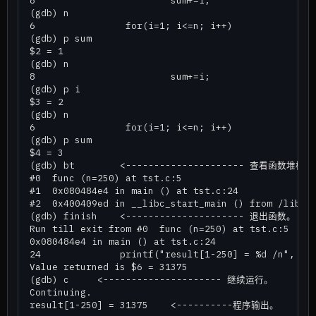
(gdb) n

6                for(i=1; i<=n; i++)

(gdb) p sum

$2 = 1

(gdb) n

8                        sum+=i;

(gdb) p i

$3 = 2

(gdb) n

6                for(i=1; i<=n; i++)

(gdb) p sum

$4 = 3

(gdb) bt        <--------------------- 查看函数堆栈。

#0  func (n=250) at tst.c:5

#1  0x080484e4 in main () at tst.c:24

#2  0x400409ed in __libc_start_main () from /lib/li
(gdb) finish    <--------------------- 退出函数。

Run till exit from #0  func (n=250) at tst.c:5

0x080484e4 in main () at tst.c:24

24              printf("result[1-250] = %d /n", fun
Value returned is $6 = 31375

(gdb) c     <--------------------- 继续运行。

Continuing.

result[1-250] = 31375    <----------程序输出。
