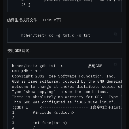
编译生成执行文件：（Linux下）
使用GDB调试：
hchen/test> gdb tst  <---------- 启动GDB

GNU gdb 5.1.1

Copyright 2002 Free Software Foundation, Inc.

GDB is free software, covered by the GNU General Pu
welcome to change it and/or distribute copies of it
Type "show copying" to see the conditions.

There is absolutely no warranty for GDB.  Type "sho
This GDB was configured as "i386-suse-linux"...

(gdb) l     <-------------------- l命令相当于lis
1        #include <stdio.h>

2

3        int func(int n)

4        {
