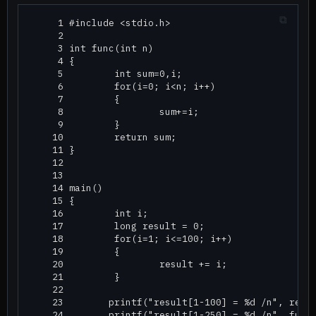
     1 #include <stdio.h>

     2

     3 int func(int n)

     4 {

     5         int sum=0,i;

     6         for(i=0; i<n; i++)

     7         {

     8                 sum+=i;

     9         }

    10         return sum;

    11 }

    12

    13

    14 main()

    15 {

    16         int i;

    17         long result = 0;

    18         for(i=1; i<=100; i++)

    19         {

    20                 result += i;

    21         }

    22

    23        printf("result[1-100] = %d /n", resul
    24        printf("result[1-250] = %d /n", func(