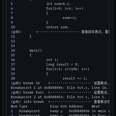
5                int sum=0,i;

6                for(i=0; i<n; i++)

7                {

8                        sum+=i;

9                }

10               return sum;

(gdb)       <-------------------- 直接回车表示，重复
11       }

12

13

14       main()

15       {

16               int i;

17               long result = 0;

18               for(i=1; i<=100; i++)

19               {

20                       result += i;   

(gdb) break 16    <-------------------- 设置断点，
Breakpoint 1 at 0x8048496: file tst.c, line 16.

(gdb) break func  <-------------------- 设置断点，
Breakpoint 2 at 0x8048456: file tst.c, line 5.

(gdb) info break  <-------------------- 查看断点信息。
Num Type           Disp Enb Address    What

1   breakpoint     keep y   0x08048496 in main at t
2   breakpoint     keep y   0x08048456 in func at t