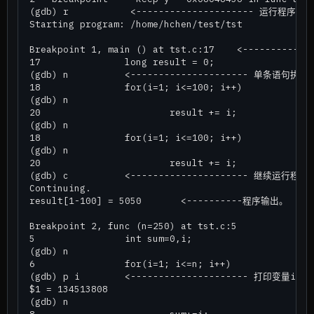
(gdb) r           <--------------------- 运行程序，
Starting program: /home/hchen/test/tst

Breakpoint 1, main () at tst.c:17    <---------
17               long result = 0;

(gdb) n          <--------------------- 单条语句执
18               for(i=1; i<=100; i++)

(gdb) n

20                       result += i;

(gdb) n

18               for(i=1; i<=100; i++)

(gdb) n

20                       result += i;

(gdb) c          <--------------------- 继续运行程
Continuing.

result[1-100] = 5050       <----------程序输出。

Breakpoint 2, func (n=250) at tst.c:5

5                int sum=0,i;

(gdb) n

6                for(i=1; i<=n; i++)

(gdb) p i        <--------------------- 打印变量i
$1 = 134513808

(gdb) n

8                        sum+=i;
