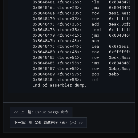
        0x804846a <func+26>:    jle    0x8048470 <f
        0x804846c <func+28>:    jmp    0x8048480 <f
        0x804846e <func+30>:    mov    %esi,%esi

        0x8048470 <func+32>:    mov    0xfffffff8(%
        0x8048473 <func+35>:    add    %eax,0xfffff
        0x8048476 <func+38>:    incl   0xfffffff8(%
        0x8048479 <func+41>:    jmp    0x8048464 <f
        0x804847b <func+43>:    nop

        0x804847c <func+44>:    lea    0x0(%esi,1),
        0x8048480 <func+48>:    mov    0xfffffffc(%
        0x8048483 <func+51>:    mov    %edx,%eax

        0x8048485 <func+53>:    jmp    0x8048487 <f
        0x8048487 <func+55>:    mov    %ebp,%esp

        0x8048489 <func+57>:    pop    %ebp

        0x804848a <func+58>:    ret

上一篇：Linux xargs 命令
下一篇：用 GDB 调试程序（五）(六）