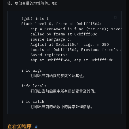
值、局部变量的地址等等。如：
    (gdb) info f

    Stack level 0, frame at 0xbffff5d4:

        eip = 0x804845d in func (tst.c:6); saved ei
        called by frame at 0xbffff60c

        source language c.

        Arglist at 0xbffff5d4, args: n=250

        Locals at 0xbffff5d4, Previous frame's sp i
        Saved registers:

        ebp at 0xbffff5d4, eip at 0xbffff5d8

    info args

        打印出当前函数的参数名及其值。

    info locals

        打印出当前函数中所有局部变量及其值。

    info catch

查看源程序
#