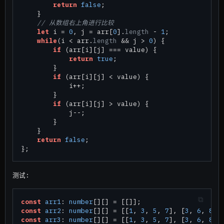
return
false
;

    }

// 从数组右上角进行比较
let
 i = 
0
, j = arr[
0
].
length
 - 
1
;

while
(i < arr.
length
 && j > 
0
) {

if
 (arr[i][j] === value) {

return
true
;

        }

if
 (arr[i][j] < value) {

            i++;

        }

if
 (arr[i][j] > value) {

            j--;

        }

    }

return
false
;

测试:
const
arr1
: 
number
const
arr2
: 
number
[][] = [[
1
, 
3
, 
5
, 
7
], [
3
, 
6
, 
8
, 
const
arr3
: 
number
[][] = [[
1
, 
3
, 
5
, 
7
], [
3
, 
6
, 
8
, 