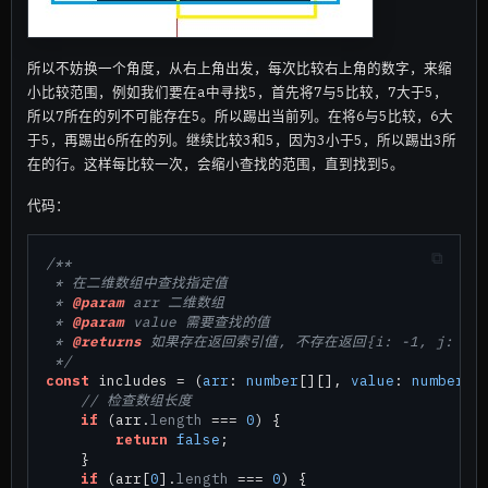
所以不妨换一个角度，从右上角出发，每次比较右上角的数字，来缩
小比较范围，例如我们要在a中寻找5，首先将7与5比较，7大于5，
所以7所在的列不可能存在5。所以踢出当前列。在将6与5比较，6大
于5，再踢出6所在的列。继续比较3和5，因为3小于5，所以踢出3所
在的行。这样每比较一次，会缩小查找的范围，直到找到5。
代码：
/**

 * 在二维数组中查找指定值

 * 
@param
 arr 二维数组

 * 
@param
 value 需要查找的值

 * 
@returns
 如果存在返回索引值, 不存在返回{i: -1, j: -1}

 */
const
 includes = (
arr
: 
number
[][], 
value
: 
number
):
// 检查数组长度
if
 (arr.
length
 === 
0
) {

return
false
;

    }

if
 (arr[
0
].
length
 === 
0
) {
