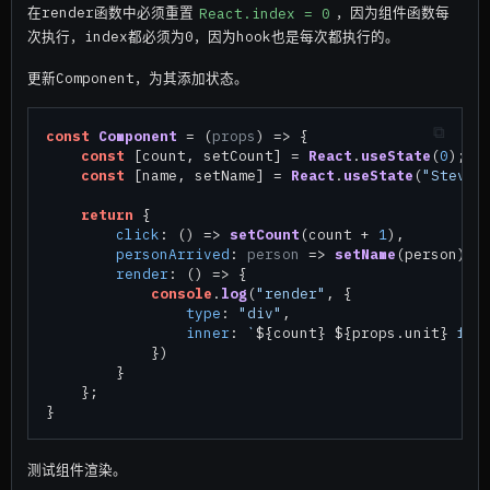
在render函数中必须重置
React.index = 0
，因为组件函数每
次执行，index都必须为0，因为hook也是每次都执行的。
更新Component，为其添加状态。
const
Component
 = (
props
) => {

const
 [count, setCount] = 
React
.
useState
(
0
);

const
 [name, setName] = 
React
.
useState
(
"Steve"
)
return
 {

click
: 
() =>
setCount
(count + 
1
),

personArrived
: 
person
 =>
setName
(person),

render
: 
() =>
 {

console
.
log
(
"render"
, {

type
: 
"div"
,

inner
: 
`
${count}
${props.unit}
 for
            })

        }

    };

测试组件渲染。