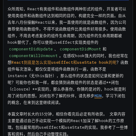
众所周知，React有类组件和函数组件两种形式的组件，开发者可以
使用类组件和函数组件达到相同的目的，构建完全一样的页面。自从
去年八月份接触React以来，我一直使用的就是函数组件，因为公司
推荐使用函数组件。不得不说函数组件比类组件好用很多。使用函数
组件，不用去考虑复杂的组件生命周期，因为组件的生命周期都被
hook替代了，你可以使用useEffect实现类组件的
componentDidUpdate
、
componentDidMount
和
componentWillUnmount
。在感叹hook强大的同时，我也经常在
想
React到底是怎么实现useEffect和useState hook的呢
？函数
组件每次渲染，都仅仅是将组件函数执行一遍，函数不是
instance（无this指针），那么组件的状态是如何记录和更新的
呢？可能你也和我一样，都会猜到函数组件的状态是通过**闭包
（closure）**实现的，那么恭喜你，你猜的是对的，hook就是利
用了闭包的思想。对闭包不了解的伙伴，请先移步
MDN
，学习下闭包
的概念，在来到这里继续阅读。
本篇文章时长大约15分钟，相信你看完后必定有所收获。 文章内容
主要是通过自己手动实现一个模拟的React加深了解hook的工作原
理。包括最常用的useEffect和useState的实现。我参考了一些博
客和资料，然后自己手动整理实践。