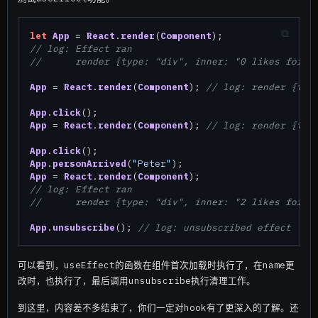
let
App
 = 
React
.
render
(
Component
// log: Effect ran
//  	render {type: "div", inner: "0 likes for S
App
 = 
React
.
render
(
Component
); 
// log: render {typ
App
.
click
App
 = 
React
.
render
(
Component
); 
// log: render {typ
App
.
click
App
.
personArrived
(
"Peter"
App
 = 
React
.
render
(
Component
// log: Effect ran
//  	render {type: "div", inner: "2 likes for S
App
.
unsubscribe
(); 
// log: unsubscribed effect
可以看到，useEffect的函数在组件首次加载时执行了，在name更
改时，也执行了，最后调用unsubscribe执行清理工作。
到这里，内容差不多结束了，你们一定对hook有了更深入的了解。还