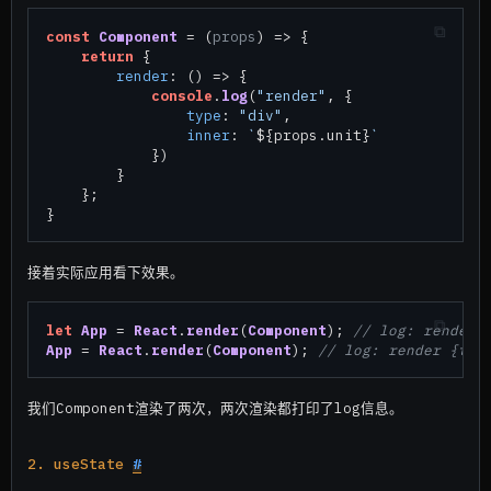
const
Component
 = (
props
) => {

return
 {

render
: 
() =>
 {

console
.
log
(
"render"
, {

type
: 
"div"
,

inner
: 
`
${props.unit}
`
            })

        }

    };

接着实际应用看下效果。
let
App
 = 
React
.
render
(
Component
); 
// log: render 
App
 = 
React
.
render
(
Component
); 
// log: render {typ
我们Component渲染了两次，两次渲染都打印了log信息。
2. useState
#