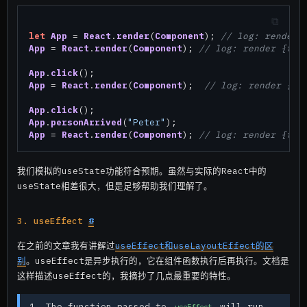
let
App
 = 
React
.
render
(
Component
); 
// log: render 
App
 = 
React
.
render
(
Component
); 
// log: render {typ
App
.
click
App
 = 
React
.
render
(
Component
);  
// log: render {ty
App
.
click
App
.
personArrived
(
"Peter"
App
 = 
React
.
render
(
Component
); 
// log: render {typ
我们模拟的useState功能符合预期。虽然与实际的React中的
useState相差很大，但是足够帮助我们理解了。
3. useEffect
#
在之前的文章我有讲解过
useEffect和useLayoutEffect的区
别
。useEffect是异步执行的，它在组件函数执行后再执行。文档是
这样描述useEffect的，我摘抄了几点最重要的特性。
The function passed to
will run
useEffect