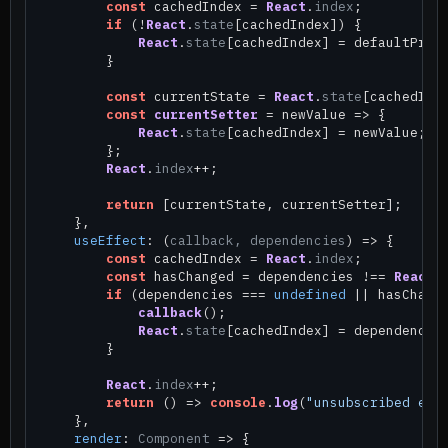
const
 cachedIndex = 
React
.
index
;

if
 (!
React
.
state
[cachedIndex]) {

React
.
state
[cachedIndex] = defaultProp;
        }

const
 currentState = 
React
.
state
[cachedInde
const
currentSetter
 = newValue => {

React
.
state
[cachedIndex] = newValue;

        };

React
.
index
++;

return
 [currentState, currentSetter];

    },

useEffect
: 
(
callback, dependencies
) =>
 {

const
 cachedIndex = 
React
.
index
;

const
 hasChanged = dependencies !== 
React
.
if
 (dependencies === 
undefined
 || hasChange
callback
();

React
.
state
[cachedIndex] = dependencies
        }

React
.
index
++;

return
() =>
console
.
log
(
"unsubscribed eff
    },

render
: 
Component
 =>
 {
