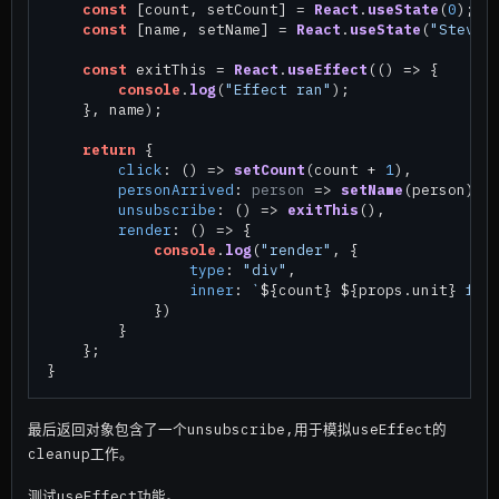
const
 [count, setCount] = 
React
.
useState
(
0
);

const
 [name, setName] = 
React
.
useState
(
"Steve"
)
const
 exitThis = 
React
.
useEffect
(
() =>
 {

console
.
log
(
"Effect ran"
);

    }, name);

return
 {

click
: 
() =>
setCount
(count + 
1
),

personArrived
: 
person
 =>
setName
(person),

unsubscribe
: 
() =>
exitThis
(),

render
: 
() =>
 {

console
.
log
(
"render"
, {

type
: 
"div"
,

inner
: 
`
${count}
${props.unit}
 for
            })

        }

    };

最后返回对象包含了一个unsubscribe,用于模拟useEffect的
cleanup工作。
测试useEffect功能。