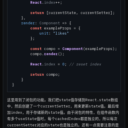
React
.
index
++;

return
 [currentState, currentSetter];

    },

render
: 
Component
 =>
 {

const
 exampleProps = {

unit
: 
"likes"
        };

const
 compo = 
Component
(exampleProps);

        compo.
render
();

React
.
index
 = 
0
; 
// reset index
return
 compo;

    }

这里用到了闭包的功能。我们把state值存储到React.state数组
中，然后创建了一个currentSetter，用来更新state值。最后增
加index，用于存储新的state值。由于闭包的特性，在组件函数内
有多个useState值时，每个cachedIndex都是独立的，所以每次
currentSetter对应的state也是独立的。还有一点需要注意的是