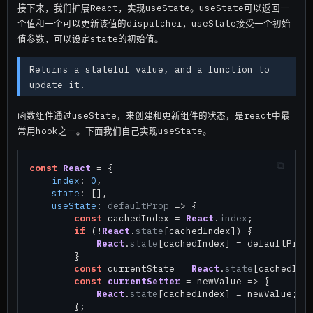
接下来，我们扩展React，实现useState。useState可以返回一
个值和一个可以更新该值的dispatcher，useState接受一个初始
值参数，可以设定state的初始值。
Returns a stateful value, and a function to
update it.
函数组件通过useState，来创建和更新组件的状态，是react中最
常用hook之一。下面我们自己实现useState。
const
React
 = {

index
: 
0
,

state
: [],

useState
: 
defaultProp
 =>
 {

const
 cachedIndex = 
React
.
index
;

if
 (!
React
.
state
[cachedIndex]) {

React
.
state
[cachedIndex] = defaultProp;
        }

const
 currentState = 
React
.
state
[cachedInde
const
currentSetter
 = newValue => {

React
.
state
[cachedIndex] = newValue;

        };
