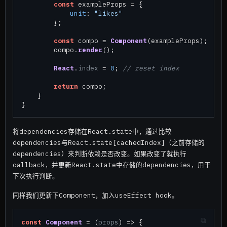
const
 exampleProps = {

unit
: 
"likes"
        };

const
 compo = 
Component
(exampleProps);

        compo.
render
();

React
.
index
 = 
0
; 
// reset index
return
 compo;

    }

将dependencies存储在React.state中，通过比较
dependencies与React.state[cachedIndex]（之前存储的
dependencies）来判断依赖是否改变。如果改变了就执行
callback，并更新React.state中存储的dependencies，用于
下次执行判断。
同样我们更新下Component，加入useEffect hook。
const
Component
 = (
props
) => {
