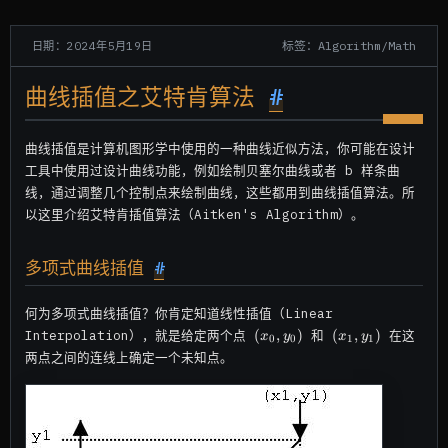
标签：Algorithm/Math
日期：2024年5月19日
曲线插值之艾特肯算法
#
曲线插值是计算机图形学中使用的一种曲线近似方法，你可能在设计
工具中使用过设计曲线功能，例如绘制贝塞尔曲线或者 b 样条曲
线，通过调整几个控制点来绘制曲线，这些都用到曲线插值算法。所
以这里介绍艾特肯插值算法（Aitken's Algorithm）。
多项式曲线插值
#
何为多项式曲线插值？你肯定知道线性插值（Linear
(x_0,
(x_1,
(
,
)
(
,
)
Interpolation），就是给定两个点
和
在这
x
y
x
y
0
0
1
1
y_0)
y_1)
两点之间的连线上确定一个未知点。