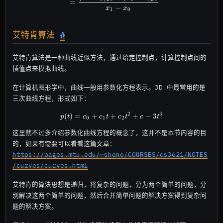
=
−
x
x
1
0
艾特肯算法
#
艾特肯算法是一种曲线近似方法，通过给定控制点，计算控制点间的
插值点来模拟曲线。
在计算机图形学中，曲线一般用参数化方程表示。3D 中最常用的是
三次曲线方程，形式如下：
2
3
(
)
=
+
+
p(t) = c_0 + c_1t + c_2t^2 + c-3
+
−
3
p
t
c
c
t
c
t
c
t
0
1
2
这里就不过多介绍参数化曲线方程的概念了，这并不是本节内容的目
的，如果有需要可以看看这篇文章：
https://pages.mtu.edu/~shene/COURSES/cs3621/NOTES
/curves/curves.html
艾特肯的算法思想是递归，将复杂的问题，分为两个简单的问题，分
别解决这两个简单的问题，然后合并简单问题的解决方案得到复杂问
题的解决方案。