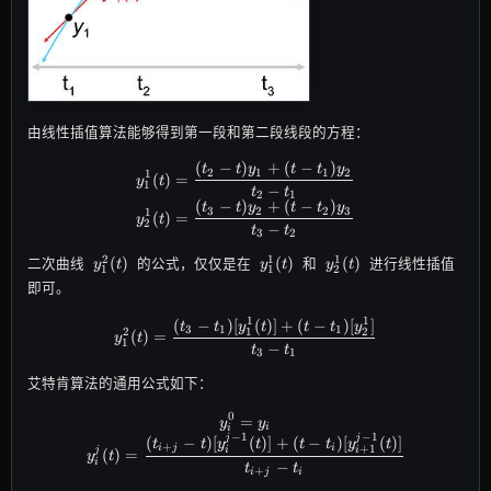
由线性插值算法能够得到第一段和第二段线段的方程：
(
−
)
+
(
−
)
y_1^1(t) = \frac{(t_2 - t)y_1 + (
t
t
y
t
t
y
2
1
1
2
1
(
)
=
y
t
1
−
t
t
2
1
(
−
)
+
(
−
)
t
t
y
t
t
y
3
2
2
3
1
(
)
=
y
t
2
−
t
t
3
2
y_1^2(t)
y_1^1(t)
y_2^1(t)
2
1
1
(
)
(
)
(
)
二次曲线
的公式，仅仅是在
和
进行线性插值
y
t
y
t
y
t
1
1
2
即可。
1
1
(
−
)
[
(
)]
+
(
−
)
[
]
y_1^2(t) = \frac{(t_3 - t_1)[y_1^
t
t
y
t
t
t
y
3
1
1
1
2
2
(
)
=
y
t
1
−
t
t
3
1
艾特肯算法的通用公式如下：
0
=
y_i^0 = y_i \\ y_i^j(t) = \frac{(t_
y
y
i
i
−
1
−
1
j
j
(
−
)
[
(
)]
+
(
−
)
[
(
)]
t
t
y
t
t
t
y
t
+
+
1
i
j
i
j
i
i
(
)
=
y
t
i
−
t
t
+
i
j
i