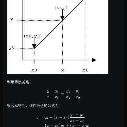
利用等比关系：
−
−
y
y
y
y
\frac{y - y_0}{x - x_0} = \frac{
0
1
0
=
−
−
x
x
x
x
0
1
0
很容易得到，线性插值的公式为：
−
y
y
\begin{aligned} y &= y_0 + (x -
1
0
=
+
(
−
)
y
y
x
x
0
0
−
x
x
1
0
(
−
)
+
(
−
)
x
x
y
x
x
y
0
1
1
0