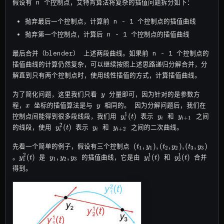
假设有 n 个控制点，艾特肯算法将复杂的插值问题拆分如下：
抛弃最后一个控制点，计算前 n - 1 个控制点的插值曲线
抛弃第一个控制点，计算后 n - 1 个控制点的插值曲线
最后合并（blender） 上述两段曲线。如果前 n - 1 个控制点的
插值曲线的计算仍然复杂，可以继续按照上述思路递归分解合并，分
解直到只有两个控制点时，使用线性插值的方式，计算插值曲线。
y
为了简化问题，这里我们只看
分量即可，因为针对的是参数方
y
x
y
程，
坐标的插值算法是与
相同的。 因为分解问题后，我们在
x
y
y_i^1(t)
y_i
y_{i+1}
1
(
)
控制点间能得到很多段线段，我们用
表示
和
之间
y
t
y
y
+
1
i
i
i
y_i^2(t)
y_i
y_{i+2}
2
(
)
的线段，使用
表示
和
之间的二次曲线。
y
t
y
y
+
2
i
i
i
(t_1,
(
,
)
,
(
,
)
,
(
,
)
先看一个简单的例子，假设有三个控制点
t
y
t
y
t
y
1
1
2
2
3
3
y_1),
y_1^2(t)
y_1,
y_1^1(t)
y_2^1(t)
2
1
1
(
)
,
,
(
)
(
)
。
是
的插值曲线，它是由
和
合并
y
t
y
y
y
y
t
y
t
1
2
3
1
1
2
(t_2,y_2),
y_2,
得到。
(t_3, y_3)
y_3