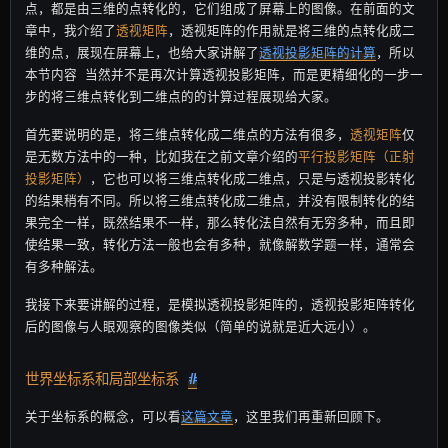
点，都是由三维的点转化的，它们组成了屏幕上的图像。在前面的文
章中，我介绍了
透视矩阵
，透视矩阵的作用就是将三维的点转化成二
维的点，展现在屏幕上，也给大家讲解了
透视投影矩阵的计算
，所以
本节内容 当然并不是再次计算透视投影矩阵，而是更精细化的一步一
步的将三维点转化到二维点的的计算过程展现给大家。
首先要说明的是，将三维点转化成二维点的方法有很多，
透视矩阵
仅
是无数方法中的一种，比如我在之前文章介绍的
平行投影矩阵（正射
投影矩阵）
，它也可以将三维点转化成二维点，只是与透视投影转化
的结果稍有不同。所以将三维点转化成二维点，并没有限制转化的结
果完全一样，既然结果不一样，那么转化法自然有无穷多种，而且即
使结果一致，转化方法一般也会有多种，就像解数学题一样，通常会
有多种解法。
我接下来要讲解的过程，是模拟透视投影矩阵的，透视投影矩阵转化
后的图像与人眼观察的图像类似（简单的说就是近大远小）。
世界坐标系和局部坐标系
#
关于坐标系的概念，可以看
这篇文章
，这里我们再重新回顾下。