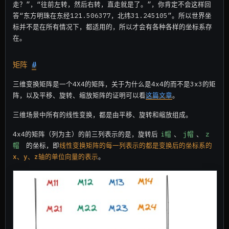
走？”，“往前左转，然后右转，直走就是了。”，你肯定不会这样回
答“东方明珠在东经121.506377，北纬31.245105”。所以世界坐
标并不是在所有情况下，都适用的，所以才会有各种各样的坐标系存
在。
矩阵
#
三维变换矩阵是一个4X4的矩阵，关于为什么是4x4的而不是3x3的矩
阵，以及平移、旋转、缩放矩阵的证明可以看
这篇文章
。
三维场景中所有的线性变换，都是由平移、旋转和缩放组成。
4x4的矩阵（列为主）的前三列表示的是，旋转后
i帽
、
j帽
、
z
帽
的坐标，即
线性变换矩阵的每一列表示的都是变换后的坐标系的
x、y、z轴的单位向量的表示
。