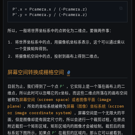
P'.x = Pcamera.x / (-Pcamera.z)

所以，一般将世界坐标系中的点转化为二维点，要做两件事：
将世界坐标系中的点，用摄像机坐标系表示，这个可以通过乘以
一个变换矩阵得到。
将摄像机空间中的点，投射到画布上得到二维点。
屏幕空间转换成栅格空间
#
目前为止，我们得到了一个点
P'
，它实际上是一个落在画布上的二
维点，所以此时可以忽略它的z坐标，而这些二维点所落在的画布空间
被称为
屏幕空间（screen space）
或者
图像平面（image
plane）
，所处的坐标系统被称为
屏幕（图像）坐标系统（scrren
or image coordinate system）
，屏幕空间是一个无限大的平
面，但是图像却是有固定尺寸的，所以会进行一个裁剪过程，在原点
附近裁剪一个矩形区域，矩形区域内的图像才会被绘制。裁剪后的坐
标系如下图所示，如果点
P'
在裁剪的区域内，那么它可以被看到，