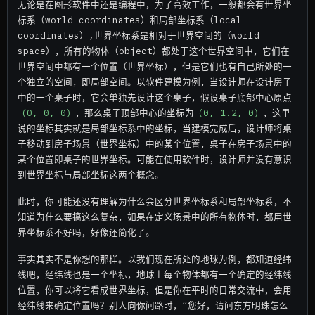
无论是在图形软件中还是编程中，为了高效工作，一般都会有世界坐
标系（world coordinates）和局部坐标系（local
coordinates）,世界坐标系是相对于世界空间的（world
space），所有的物体（object）都处于这个世界空间中，它们在
世界空间中都有一个位置（世界坐标），但是它们也有自己所处的一
个独立的空间，即局部空间。以软件建模为例，当设计师在设计房子
中的一个桌子时，它会单独先设计这个桌子，假设桌子底部中心原点
(0, 0, 0)
，那么桌子顶部中心的坐标为
(0, 1.2, 0)
，这里
说的坐标其实就是局部坐标系中的坐标，当建模完成后，设计师将桌
子移动到房子场景（世界坐标）中的某个位置，桌子在房子场景中的
某个位置即桌子的世界坐标。可能在使用软件时，设计师并没有意识
到世界坐标与局部坐标这两个概念。
此时，你可能还没有理解为什么会区分世界坐标系和局部坐标系，不
知道为什么要搞这么复杂，如果在定义场景中的所有物体时，都用世
界坐标系不好吗，好像还简化了。
事实其实不是你想的那样。以我们现在所处的地球为例，都知道经纬
线吧，经纬线也是一个坐标，地球上每个物体都有一个确定的经纬线
位置，你可以将它看成世界坐标，但是你在平时的日常交流中，会用
经纬线来确定位置吗？别人向你问路时，“您好，请问东方明珠怎么