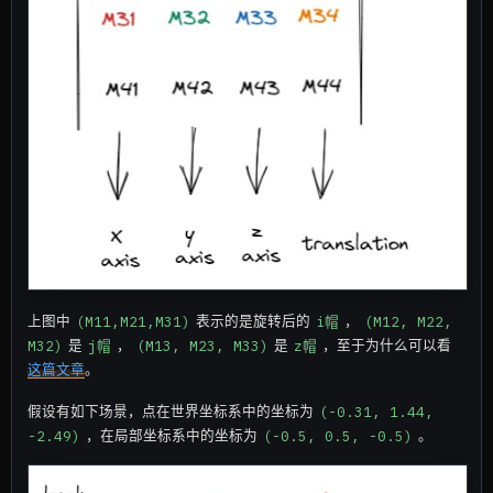
上图中
(M11,M21,M31)
表示的是旋转后的
i帽
，
(M12, M22, 
M32)
是
j帽
，
(M13, M23, M33)
是
z帽
，至于为什么可以看
这篇文章
。
假设有如下场景，点在世界坐标系中的坐标为
(-0.31, 1.44, 
-2.49)
，在局部坐标系中的坐标为
(-0.5, 0.5, -0.5)
。