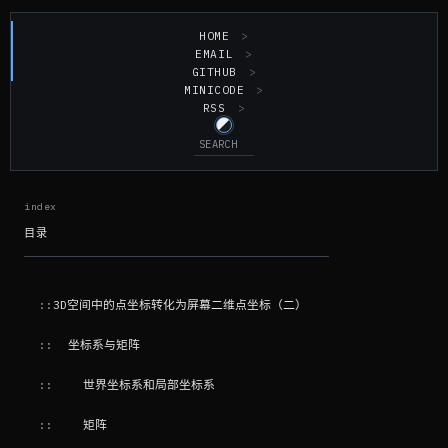
HOME
EMAIL
GITHUB
MINICODE
RSS
目录
3D空间中的点坐标转化为屏幕二维点坐标（二）
坐标系与矩阵
世界坐标系和局部坐标系
矩阵