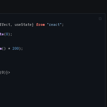
ffect, useState} 
from
"react"
te
(
0
);

m
() * 
200
);

(0)}>
