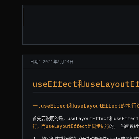
日期：2021年3月24日
useEffect和useLayout
一.useEffect和useLayoutEffect的
首先要说明的是，useLayoutEffect和useEf
行，而useLayoutEffect是同步执行
的。 当函数组
触发组件重新渲染（通过改变组件state或者组