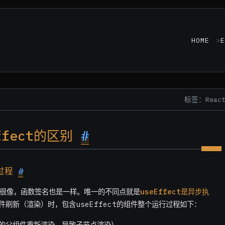
HOME
E
标签：Reac
Effect的区别
#
执行过程
#
fect很像，函数签名也是一样。唯一的不同点就是
useEffect是异步执
件刷新（渲染）时，包含useEffect的组件整个运行过程如下：
件的父组件重新渲染，导致子节点渲染）。