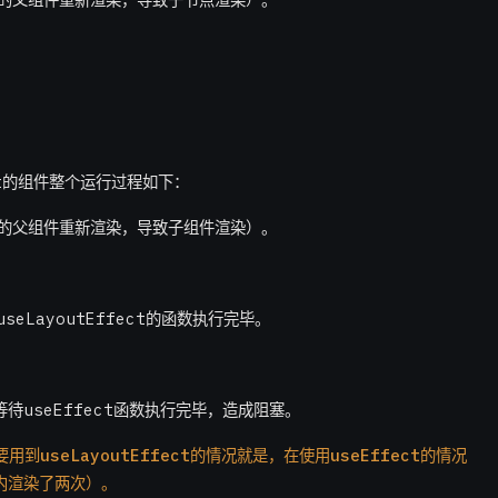
ct的组件整个运行过程如下：
件的父组件重新渲染，导致子组件渲染）。
useLayoutEffect的函数执行完毕。
等待useEffect函数执行完毕，造成阻塞。
到useLayoutEffect的情况就是，在使用useEffect的情况
内渲染了两次）。