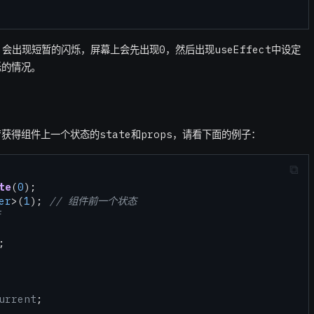
时，会出现短暂的闪烁，屏幕上会先出现0，然后出现useEffect中设定
烁的情况。
ef获得组件上一个状态的state和props，请看下面的例子：
te
(
0
);

er
>(
1
); 
// 组件前一个状态


urrent
;
