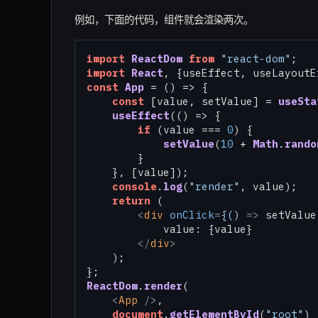
例如，下面的代码，组件就会渲染两次。
import
ReactDom
from
"react-dom"
import
React
, {useEffect, useLayoutE
const
App
 = (
) => {

const
 [value, setValue] = 
useSta
useEffect
(
() =>
 {

if
 (value === 
0
) {

setValue
(
10
 + 
Math
.
rando
        }

    }, [value]);

console
.
log
(
"render"
, value);

return
 (

<
div
onClick
=
{()
 =>
 setValue
            value: {value}

</
div
>

    );

ReactDom
.
render
(

<
App
 />
,

document
.
getElementById
(
"root"
)
