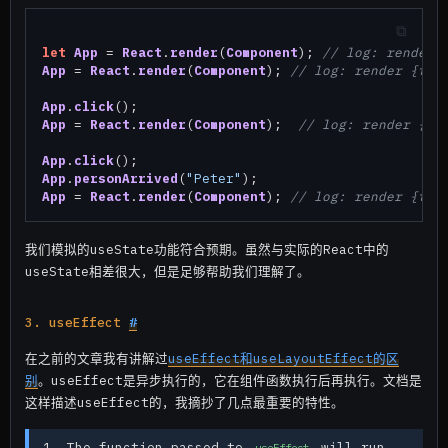
let
App
 = 
React
.
render
(
Component
); 
// log: render 
App
 = 
React
.
render
(
Component
); 
// log: render {typ
App
.
click
App
 = 
React
.
render
(
Component
);  
// log: render {ty
App
.
click
App
.
personArrived
(
"Peter"
App
 = 
React
.
render
(
Component
); 
// log: render {typ
我们模拟的useState功能符合预期。虽然与实际的React中的
useState相差很大，但是足够帮助我们理解了。
3. useEffect
#
在之前的文章我有讲解过
useEffect和useLayoutEffect的区
别
。useEffect是异步执行的，它在组件函数执行后再执行。文档是
这样描述useEffect的，我摘抄了几点最重要的特性。
The function passed to
will run
useEffect