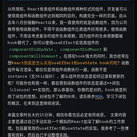
众所周知，React有类组件和函数组件两种形式的组件，开发者可以
使用类组件和函数组件达到相同的目的，构建完全一样的页面。自从
去年八月份接触React以来，我一直使用的就是函数组件，因为公司
推荐使用函数组件。不得不说函数组件比类组件好用很多。使用函数
组件，不用去考虑复杂的组件生命周期，因为组件的生命周期都被
hook替代了，你可以使用useEffect实现类组件的
componentDidUpdate
、
componentDidMount
和
componentWillUnmount
。在感叹hook强大的同时，我也经常在
想
React到底是怎么实现useEffect和useState hook的呢
？函数
组件每次渲染，都仅仅是将组件函数执行一遍，函数不是
instance（无this指针），那么组件的状态是如何记录和更新的
呢？可能你也和我一样，都会猜到函数组件的状态是通过**闭包
（closure）**实现的，那么恭喜你，你猜的是对的，hook就是利
用了闭包的思想。对闭包不了解的伙伴，请先移步
MDN
，学习下闭包
的概念，在来到这里继续阅读。
本篇文章时长大约15分钟，相信你看完后必定有所收获。 文章内容
主要是通过自己手动实现一个模拟的React加深了解hook的工作原
理。包括最常用的useEffect和useState的实现。我参考了一些博
客和资料，然后自己手动整理实践。