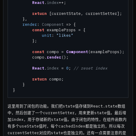
React
.
index
++;

return
 [currentState, currentSetter];

    },

render
: 
Component
 =>
 {

const
 exampleProps = {

unit
: 
"likes"
        };

const
 compo = 
Component
(exampleProps);

        compo.
render
();

React
.
index
 = 
0
; 
// reset index
return
 compo;

    }

这里用到了闭包的功能。我们把state值存储到React.state数组
中，然后创建了一个currentSetter，用来更新state值。最后增
加index，用于存储新的state值。由于闭包的特性，在组件函数内
有多个useState值时，每个cachedIndex都是独立的，所以每次
currentSetter对应的state也是独立的。还有一点需要注意的是