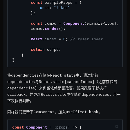
const
 exampleProps = {

unit
: 
"likes"
        };

const
 compo = 
Component
(exampleProps);

        compo.
render
();

React
.
index
 = 
0
; 
// reset index
return
 compo;

    }

将dependencies存储在React.state中，通过比较
dependencies与React.state[cachedIndex]（之前存储的
dependencies）来判断依赖是否改变。如果改变了就执行
callback，并更新React.state中存储的dependencies，用于
下次执行判断。
同样我们更新下Component，加入useEffect hook。
const
Component
 = (
props
) => {
