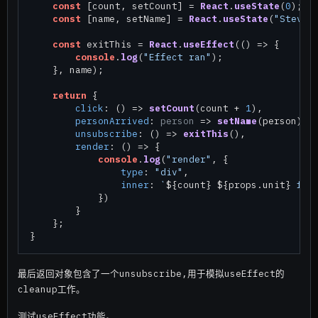
const
 [count, setCount] = 
React
.
useState
(
0
);

const
 [name, setName] = 
React
.
useState
(
"Steve"
)
const
 exitThis = 
React
.
useEffect
(
() =>
 {

console
.
log
(
"Effect ran"
);

    }, name);

return
 {

click
: 
() =>
setCount
(count + 
1
),

personArrived
: 
person
 =>
setName
(person),

unsubscribe
: 
() =>
exitThis
(),

render
: 
() =>
 {

console
.
log
(
"render"
, {

type
: 
"div"
,

inner
: 
`
${count}
${props.unit}
 for
            })

        }

    };

最后返回对象包含了一个unsubscribe,用于模拟useEffect的
cleanup工作。
测试useEffect功能。