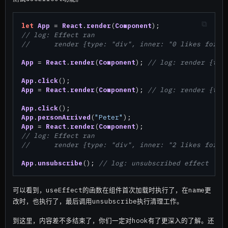
let
App
 = 
React
.
render
(
Component
// log: Effect ran
//  	render {type: "div", inner: "0 likes for S
App
 = 
React
.
render
(
Component
); 
// log: render {typ
App
.
click
App
 = 
React
.
render
(
Component
); 
// log: render {typ
App
.
click
App
.
personArrived
(
"Peter"
App
 = 
React
.
render
(
Component
// log: Effect ran
//  	render {type: "div", inner: "2 likes for S
App
.
unsubscribe
(); 
// log: unsubscribed effect
可以看到，useEffect的函数在组件首次加载时执行了，在name更
改时，也执行了，最后调用unsubscribe执行清理工作。
到这里，内容差不多结束了，你们一定对hook有了更深入的了解。还