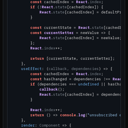
const
 cachedIndex = 
React
.
index
;

if
 (!
React
.
state
[cachedIndex]) {

React
.
state
[cachedIndex] = defaultProp;
        }

const
 currentState = 
React
.
state
[cachedInde
const
currentSetter
 = newValue => {

React
.
state
[cachedIndex] = newValue;

        };

React
.
index
++;

return
 [currentState, currentSetter];

    },

useEffect
: 
(
callback, dependencies
) =>
 {

const
 cachedIndex = 
React
.
index
;

const
 hasChanged = dependencies !== 
React
.
if
 (dependencies === 
undefined
 || hasChange
callback
();

React
.
state
[cachedIndex] = dependencies
        }

React
.
index
++;

return
() =>
console
.
log
(
"unsubscribed eff
    },

render
: 
Component
 =>
 {
