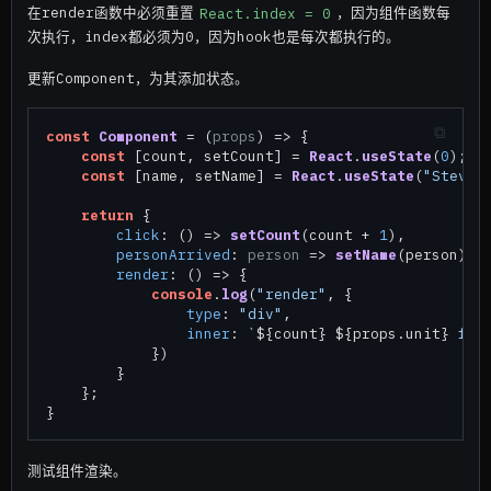
在render函数中必须重置
React.index = 0
，因为组件函数每
次执行，index都必须为0，因为hook也是每次都执行的。
更新Component，为其添加状态。
const
Component
 = (
props
) => {

const
 [count, setCount] = 
React
.
useState
(
0
);

const
 [name, setName] = 
React
.
useState
(
"Steve"
)
return
 {

click
: 
() =>
setCount
(count + 
1
),

personArrived
: 
person
 =>
setName
(person),

render
: 
() =>
 {

console
.
log
(
"render"
, {

type
: 
"div"
,

inner
: 
`
${count}
${props.unit}
 for
            })

        }

    };

测试组件渲染。