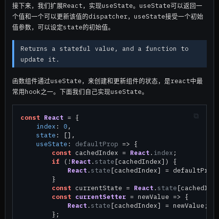
接下来，我们扩展React，实现useState。useState可以返回一
个值和一个可以更新该值的dispatcher，useState接受一个初始
值参数，可以设定state的初始值。
Returns a stateful value, and a function to
update it.
函数组件通过useState，来创建和更新组件的状态，是react中最
常用hook之一。下面我们自己实现useState。
const
React
 = {

index
: 
0
,

state
: [],

useState
: 
defaultProp
 =>
 {

const
 cachedIndex = 
React
.
index
;

if
 (!
React
.
state
[cachedIndex]) {

React
.
state
[cachedIndex] = defaultProp;
        }

const
 currentState = 
React
.
state
[cachedInde
const
currentSetter
 = newValue => {

React
.
state
[cachedIndex] = newValue;

        };
