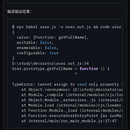
编译输出结果：
$ npx babel user.js -o user.out.js && node user.out
{

  value: [Function: getFullName],

  writable: 
false
,

  enumerable: 
false
,

  configurable: 
true
}

D:\study\decorator\user.out.js:34

User.prototype.getFullName = 
function
 () {

                           ^

TypeError: Cannot assign to 
read
 only property 
'ge
    at Object.<anonymous> (D:\study\decorator\user.
    at Module._compile (internal/modules/cjs/loader
    at Object.Module._extensions..js (internal/modu
    at Module.load (internal/modules/cjs/loader.js:
    at Function.Module._load (internal/modules/cjs/
    at Function.executeUserEntryPoint [as runMain] 