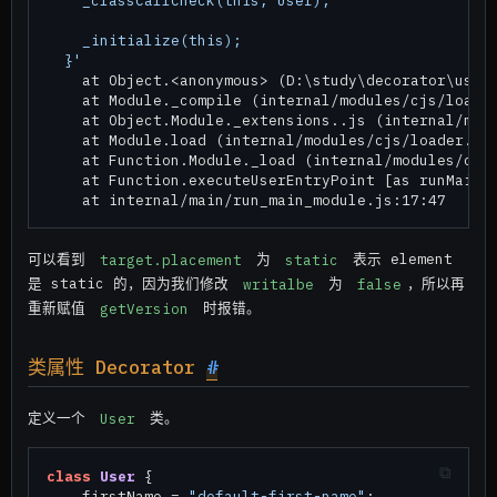
    _classCallCheck(this, User);

    _initialize(this);

  }'

    at Object.<anonymous> (D:\study\decorator\user.
    at Module._compile (internal/modules/cjs/loader
    at Object.Module._extensions..js (internal/modu
    at Module.load (internal/modules/cjs/loader.js:
    at Function.Module._load (internal/modules/cjs/
    at Function.executeUserEntryPoint [as runMain] 
可以看到
target.placement
为
static
表示 element
是 static 的，因为我们修改
writalbe
为
false
，所以再
重新赋值
getVersion
时报错。
类属性 Decorator
#
定义一个
User
类。
class
User
 {

    firstName = 
"default-first-name"
;
