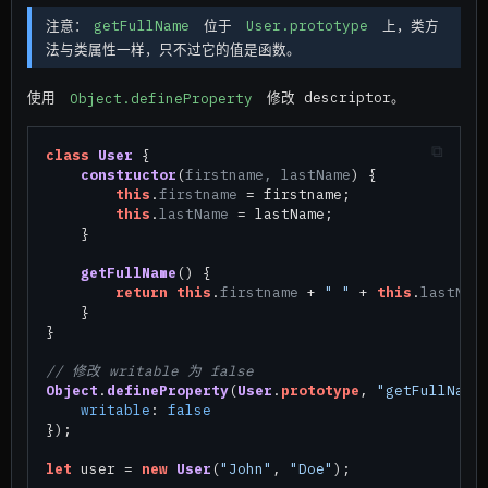
注意：
getFullName
位于
User.prototype
上，类方
法与类属性一样，只不过它的值是函数。
使用
Object.defineProperty
修改 descriptor。
class
User
 {

constructor
(
firstname, lastName
) {

this
.
firstname
 = firstname;

this
.
lastName
 = lastName;

    }

getFullName
(
) {

return
this
.
firstname
 + 
" "
 + 
this
.
lastNam
    }

}

// 修改 writable 为 false
Object
.
defineProperty
(
User
.
prototype
, 
"getFullName
writable
: 
false
});

let
 user = 
new
User
(
"John"
, 
"Doe"
);
