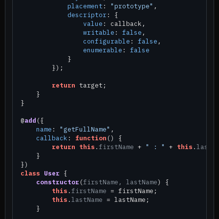
placement
: 
"prototype"
,

descriptor
: {

value
: callback,

writable
: 
false
,

configurable
: 
false
,

enumerable
: 
false
            }

        });

return
 target;

    }

}

@
add
({

name
: 
"getFullName"
,

callback
: 
function
(
) {

return
this
.
firstName
 + 
" : "
 + 
this
.
lastN
    }

class
User
 {

constructor
(
firstName, lastName
) {

this
.
firstName
 = firstName;

this
.
lastName
 = lastName;

    }
