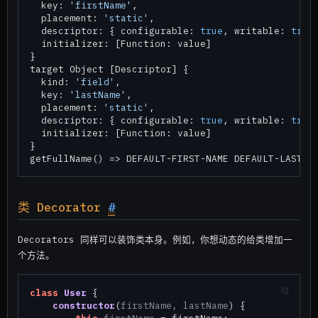
  key: 
'firstName'
,

  placement: 
'static'
,

  descriptor: { configurable: 
true
, writable: 
true
  initializer: [Function: value]

}

target Object [Descriptor] {

  kind: 
'field'
,

  key: 
'lastName'
,

  placement: 
'static'
,

  descriptor: { configurable: 
true
, writable: 
true
  initializer: [Function: value]

}

类 Decorator
#
Decorators 同样可以装饰类本身。例如，你想动态的给类增加一
个方法。
class
User
 {

constructor
(
firstName, lastName
) {
