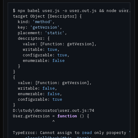
$ npx babel user.js -o user.out.js && node user.out
target Object [Descriptor] {

  kind: 
'method'
,

  key: 
'getVersion'
,

  placement: 
'static'
,

  descriptor: {

    value: [Function: getVersion],

    writable: 
true
,

    configurable: 
true
,

    enumerable: 
false
  }

}

{

  value: [Function: getVersion],

  writable: 
false
,

  enumerable: 
false
,

  configurable: 
true
}

D:\study\decorator\user.out.js:74

User.getVersion = 
function
 () {

                ^

TypeError: Cannot assign to 
read
 only property 
'ge