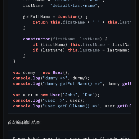
    lastName = 
"default-last-name"
;

    getFullName = 
function
(
) {

return
this
.
firstName
 + 
" "
 + 
this
.
lastNam
    }

constructor
(
firstName, lastName
) {

if
 (firstName) 
this
.
firstName
 = firstName;

if
 (lastName) 
this
.
lastName
 = lastName;

    }

}

var
 dummy = 
new
User
console
.
log
(
"dummy =>"
console
.
log
(
"dummy.getFullName() =>"
, dummy.
getFul
var
 user = 
new
User
(
"John"
, 
"Doe"
console
.
log
(
"user =>"
console
.
log
(
"user.getFullName() =>"
, user.
getFullN
首次编译输出结果：
$ npx babel user.js -o user.out.js && node user.out