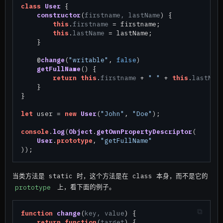
class
User
 {

constructor
(
firstname, lastName
) {

this
.
firstname
 = firstname;

this
.
lastName
 = lastName;

    }

    @
change
(
"writable"
, 
false
)

getFullName
(
) {

return
this
.
firstname
 + 
" "
 + 
this
.
lastNam
    }

}

let
 user = 
new
User
(
"John"
, 
"Doe"
);

console
.
log
(
Object
.
getOwnPropertyDescriptor
(

User
.
prototype
, 
"getFullName"
当类方法是 static 时，这个方法是在 class 本身，而不是它的
prototype
上，看下面的例子。
function
change
(
key, value
) {

return
function
(
target
) {
