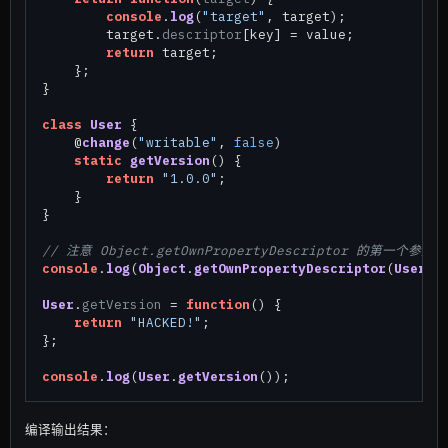
console
.
log
(
"target"
, target);

        target.
descriptor
[key] = value;

return
 target;

    };

}

class
User
 {

    @
change
(
"writable"
, 
false
)

static
getVersion
(
) {

return
"1.0.0"
;

    }

}

// 注意 Object.getOwnPropertyDescriptor 的第一个参数是
console
.
log
(
Object
.
getOwnPropertyDescriptor
(
User
, 
User
.
getVersion
 = 
function
(
) {

return
"HACKED!"
;

};

console
.
log
(
User
.
getVersion
编译输出结果：