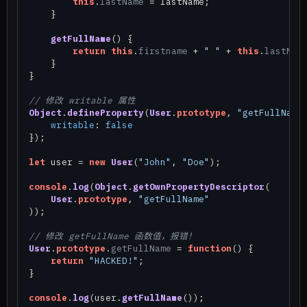
this
.
lastName
 = lastName;

    }

getFullName
(
) {

return
this
.
firstname
 + 
" "
 + 
this
.
lastNam
    }

}

// 修改 writable 属性
Object
.
defineProperty
(
User
.
prototype
, 
"getFullName
writable
: 
false
});

let
 user = 
new
User
(
"John"
, 
"Doe"
);

console
.
log
(
Object
.
getOwnPropertyDescriptor
(

User
.
prototype
, 
"getFullName"
));

// 修改 getFullName 函数值，报错！
User
.
prototype
.
getFullName
 = 
function
(
) {

return
"HACKED!"
;

}

console
.
log
(user.
getFullName