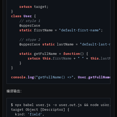
return
 target;

class
User
 {

// style 1
    @upperCase

static
 firstName = 
"default-first-name"
;

// stype 2
    @upperCase 
static
 lastName = 
"default-last-nam
static
 getFullName = 
function
(
) {

return
this
.
firstName
 + 
" "
 + 
this
.
lastNam
    }

}

console
.
log
(
"getFullName() =>"
, 
User
.
getFullName
编译输出：
$ npx babel user.js -o user.out.js && node user.out
target Object [Descriptor] {

  kind: 
'field'
,
