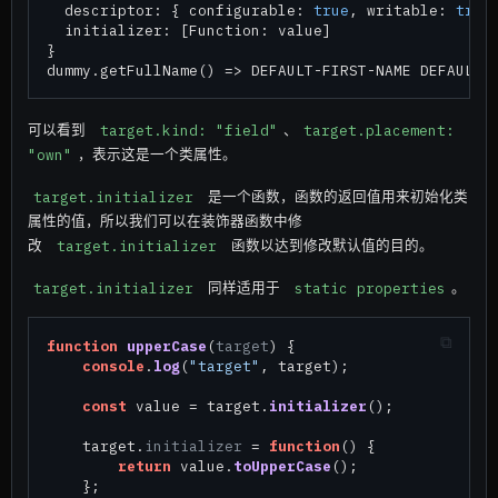
  descriptor: { configurable: 
true
, writable: 
true
  initializer: [Function: value]

}

可以看到
target.kind: "field"
、
target.placement: 
"own"
，表示这是一个类属性。
target.initializer
是一个函数，函数的返回值用来初始化类
属性的值，所以我们可以在装饰器函数中修
改
target.initializer
函数以达到修改默认值的目的。
target.initializer
同样适用于
static properties
。
function
upperCase
(
target
) {

console
.
log
(
"target"
, target);

const
 value = target.
initializer
();

    target.
initializer
 = 
function
(
) {

return
 value.
toUpperCase
();

    };
