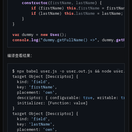
constructor
(
firstName, lastName
) {

if
 (firstName) 
this
.
firstName
 = firstName;

if
 (lastName) 
this
.
lastName
 = lastName;

    }

}

var
 dummy = 
new
User
console
.
log
(
"dummy.getFullName() =>"
, dummy.
getFul
编译查看结果：
$ npx babel user.js -o user.out.js && node user.out
target Object [Descriptor] {

  kind: 
'field'
,

  key: 
'firstName'
,

  placement: 
'own'
,

  descriptor: { configurable: 
true
, writable: 
true
  initializer: [Function: value]

}

target Object [Descriptor] {

  kind: 
'field'
,

  key: 
'lastName'
,

  placement: 
'own'
,
