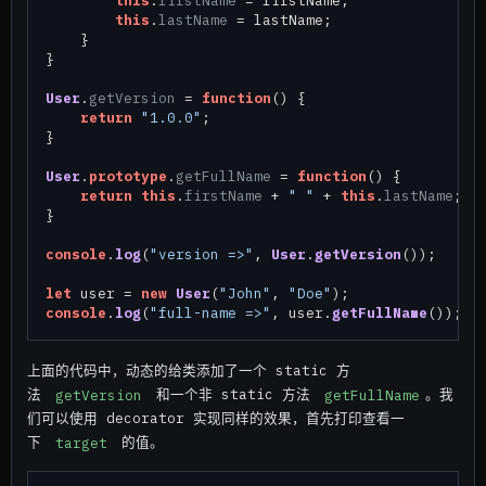
this
.
firstName
 = firstName;

this
.
lastName
 = lastName;

    }

}

User
.
getVersion
 = 
function
(
) {

return
"1.0.0"
;

}

User
.
prototype
.
getFullName
 = 
function
(
) {

return
this
.
firstName
 + 
" "
 + 
this
.
lastName
;

}

console
.
log
(
"version =>"
, 
User
.
getVersion
());

let
 user = 
new
User
(
"John"
, 
"Doe"
console
.
log
(
"full-name =>"
, user.
getFullName
上面的代码中，动态的给类添加了一个 static 方
法
getVersion
和一个非 static 方法
getFullName
。我
们可以使用 decorator 实现同样的效果，首先打印查看一
下
target
的值。