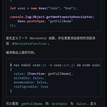
let
 user = 
new
User
(
"John"
, 
"Doe"
);

console
.
log
(
Object
.
getOwnPropertyDescriptor
(

User
.
prototype
, 
"getFullName"
首先定义了一个 decorator 函数，并在需要添加装饰的顶部添
加
@decoratorFunction
。
编译输出上面的代码。
$ npx babel user.
js
 -o user.
out
.
js
 && node user.
ou
{

value
: [
Function
: getFullName],

writable
: 
false
,

enumerable
: 
false
,

configurable
: 
true
可以看到
getFullName
的
writable
为
false
，定义