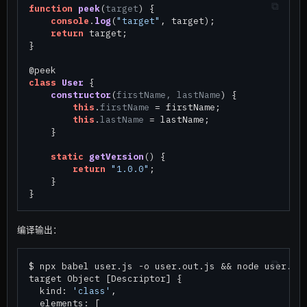
function
peek
(
target
) {

console
.
log
(
"target"
, target);

return
 target;

}

class
User
 {

constructor
(
firstName, lastName
) {

this
.
firstName
 = firstName;

this
.
lastName
 = lastName;

    }

static
getVersion
(
) {

return
"1.0.0"
;

    }

编译输出：
$ npx babel user.js -o user.out.js && node user.out
target Object [Descriptor] {

  kind: 
'class'
,

  elements: [
