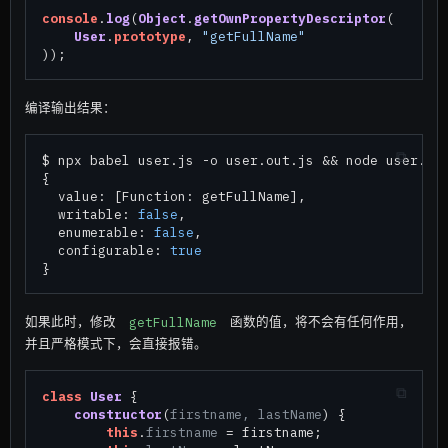
console
.
log
(
Object
.
getOwnPropertyDescriptor
(

User
.
prototype
, 
"getFullName"
编译输出结果：
$ npx babel user.js -o user.out.js && node user.out
{

  value: [Function: getFullName],

  writable: 
false
,

  enumerable: 
false
,

  configurable: 
true
如果此时，修改
getFullName
函数的值，将不会有任何作用，
并且严格模式下，会直接报错。
class
User
 {

constructor
(
firstname, lastName
) {

this
.
firstname
 = firstname;
