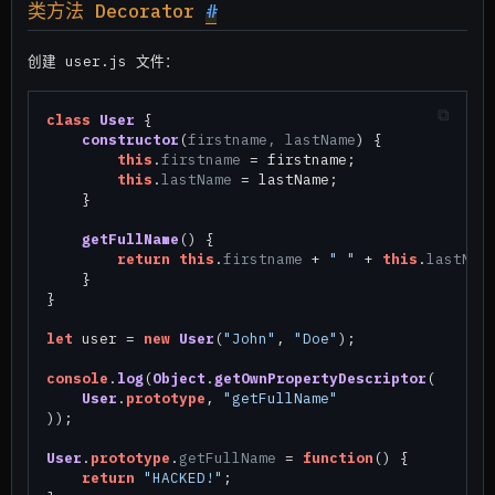
类方法 Decorator
#
创建 user.js 文件：
class
User
 {

constructor
(
firstname, lastName
) {

this
.
firstname
 = firstname;

this
.
lastName
 = lastName;

    }

getFullName
(
) {

return
this
.
firstname
 + 
" "
 + 
this
.
lastNam
    }

}

let
 user = 
new
User
(
"John"
, 
"Doe"
);

console
.
log
(
Object
.
getOwnPropertyDescriptor
(

User
.
prototype
, 
"getFullName"
));

User
.
prototype
.
getFullName
 = 
function
(
) {

return
"HACKED!"
;
