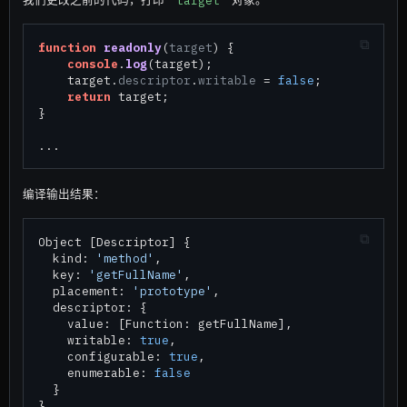
function
readonly
(
target
) {

console
.
log
(target);

    target.
descriptor
.
writable
 = 
false
;

return
 target;

}

编译输出结果：
Object [Descriptor] {

  kind: 
'method'
,

  key: 
'getFullName'
,

  placement: 
'prototype'
,

  descriptor: {

    value: [Function: getFullName],

    writable: 
true
,

    configurable: 
true
,

    enumerable: 
false
  }
