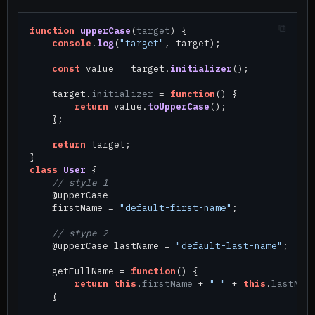
function
upperCase
(
target
) {

console
.
log
(
"target"
, target);

const
 value = target.
initializer
();

    target.
initializer
 = 
function
(
) {

return
 value.
toUpperCase
();

    };

return
 target;

class
User
 {

// style 1
    @upperCase

    firstName = 
"default-first-name"
;

// stype 2
    @upperCase lastName = 
"default-last-name"
;

    getFullName = 
function
(
) {

return
this
.
firstName
 + 
" "
 + 
this
.
lastNam
    }
