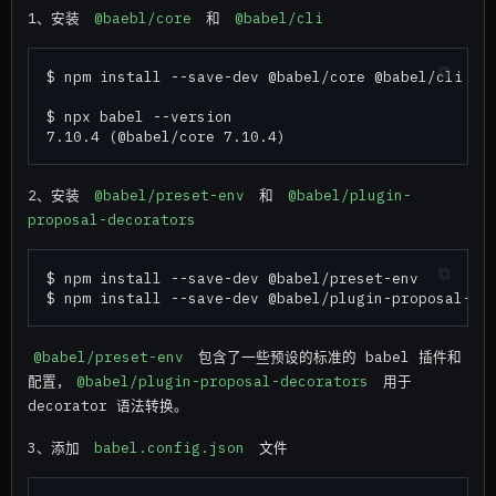
1、安装
@baebl/core
和
@babel/cli
$ npm install --save-dev @babel/core @babel/cli

$ npx babel --version

2、安装
@babel/preset-env
和
@babel/plugin-
proposal-decorators
$ npm install --save-dev @babel/preset-env

@babel/preset-env
包含了一些预设的标准的 babel 插件和
配置，
@babel/plugin-proposal-decorators
用于
decorator 语法转换。
3、添加
babel.config.json
文件