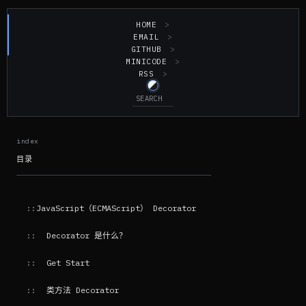
HOME
EMAIL
GITHUB
MINICODE
RSS
目录
JavaScript（ECMAScript） Decorator
Decorator 是什么？
Get Start
类方法 Decorator