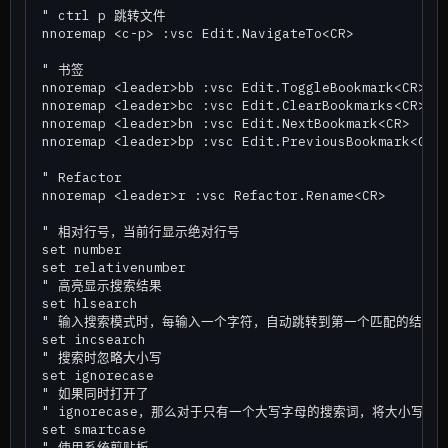
" ctrl p 跳转文件

nnoremap <c-p> :vsc Edit.NavigateTo<CR>

" 书签

nnoremap <leader>bb :vsc Edit.ToggleBookmark<CR>

nnoremap <leader>bc :vsc Edit.ClearBookmarks<CR>

nnoremap <leader>bn :vsc Edit.NextBookmark<CR>

nnoremap <leader>bp :vsc Edit.PreviousBookmark<CR>

" Refactor

nnoremap <leader>r :vsc Refactor.Rename<CR>

" 相对行号，当前行显示绝对行号

set number

set relativenumber

" 高亮显示搜索结果

set hlsearch

" 输入搜索模式时，每输入一个字符，自动跳转到第一个匹配的结果

set incsearch

" 搜索时忽略大小写

set ignorecase

" 如果同时打开了

" ignorecase，那么对于只有一个大写字母的搜索词，将大小写敏
set smartcase

" 使用系统剪贴板
