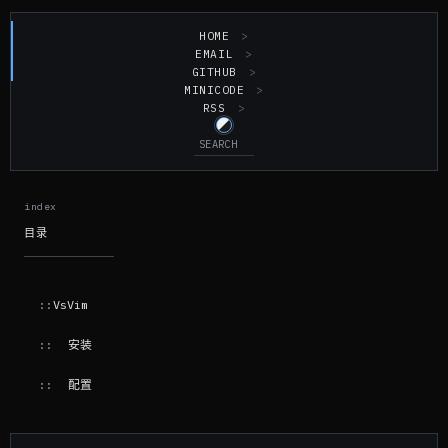
HOME
EMAIL
GITHUB
MINICODE
RSS
目录
VsVim
安装
配置