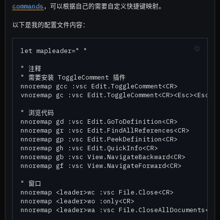
commands
，可以根据自己的需要自定义快捷键映射。
以下是我的配置文件内容：
let mapleader=" "

" 注释

" 需要安装 ToggleComment 插件

nnoremap gcc :vsc Edit.ToggleComment<CR>

vnoremap gc :vsc Edit.ToggleComment<CR><Esc><Esc>

" 浏览代码

nnoremap gd :vsc Edit.GoToDefinition<CR> 

nnoremap gr :vsc Edit.FindAllReferences<CR>

nnoremap gp :vsc Edit.PeekDefinition<CR>

nnoremap gh :vsc Edit.QuickInfo<CR>

nnoremap gb :vsc View.NavigateBackward<CR>

nnoremap gf :vsc View.NavigateForward<CR>

" 窗口

nnoremap <leader>wc :vsc File.Close<CR>

nnoremap <leader>wo :only<CR>

nnoremap <leader>wa :vsc File.CloseAllDocuments<CR>