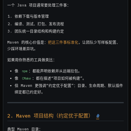
9.2 聚合（Aggregation）
一个 Java 项目通常要处理三件事：
9.2.1 模块构建产物与 &lt;packaging&gt;
依赖下载与版本管理
编译、测试、打包、发布流程
9.3 二者关系
团队统一目录结构和构建约定
10. 给 CMake / npm 开发者的快速映射
Maven 的核心价值是：
把这三件事标准化
，让团队少写样板配置、
少踩环境差异坑。
11. 新手高频坑（按优先级）
如果用你熟悉的工具做类比：
12. 最小命令清单（先会这几个）
像
：都能声明依赖并从远端拉包。
npm
13. 一句话收尾
像
：都在描述“项目如何被构建”。
CMake
参考资料（仅 Maven 官方）
但 Maven 更强调“约定优于配置”：目录、生命周期、默认插件
绑定都已约定好。
2. Maven 项目结构（约定优于配置）
#
典型 Maven 目录：