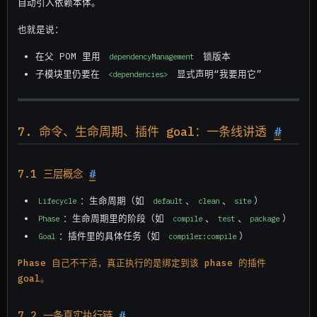
自动引入依赖本体。
也就是说：
在父 POM 里用
锁版本
dependencyManagement
子模块里仍要在
显式声明“我要用它”
<dependencies>
7. 命令、生命周期、插件 goal：一条线讲透
#
7.1 三层概念
#
：生命周期（如
、
、
）
Lifecycle
default
clean
site
：生命周期里的阶段（如
、
、
）
Phase
compile
test
package
：插件里的具体任务（如
）
Goal
compiler:compile
Phase 自己不干活，真正执行的是绑定到该 phase 的插件
goal。
7.2 一条真实执行链
#