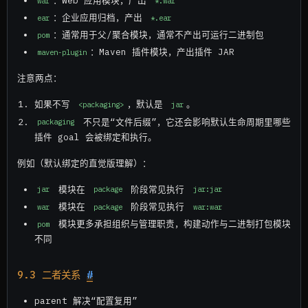
：Web 应用模块，产出
war
*.war
：企业应用归档，产出
ear
*.ear
：通常用于父/聚合模块，通常不产出可运行二进制包
pom
：Maven 插件模块，产出插件 JAR
maven-plugin
注意两点：
如果不写
，默认是
。
<packaging>
jar
不只是“文件后缀”，它还会影响默认生命周期里哪些
packaging
插件 goal 会被绑定和执行。
例如（默认绑定的直觉版理解）：
模块在
阶段常见执行
jar
package
jar:jar
模块在
阶段常见执行
war
package
war:war
模块更多承担组织与管理职责，构建动作与二进制打包模块
pom
不同
9.3 二者关系
#
parent 解决“配置复用”