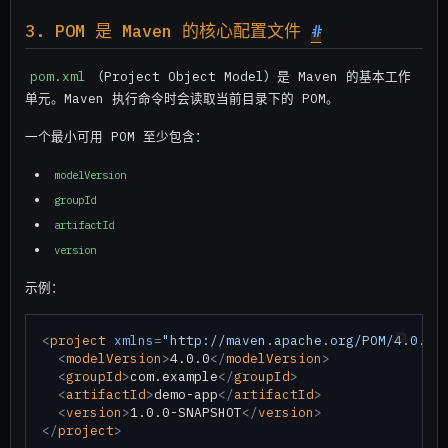
3. POM 是 Maven 的核心配置文件
#
pom.xml
（Project Object Model）是 Maven 的基本工作
单元。Maven 执行命令时会读取当前目录下的 POM。
一个最小可用 POM 至少包含：
modelVersion
groupId
artifactId
version
示例：
<
project
xmlns
=
"http://maven.apache.org/POM/4.0.0"
<
modelVersion
>
4.0.0
</
modelVersion
>
<
groupId
>
com.example
</
groupId
>
<
artifactId
>
demo-app
</
artifactId
>
<
version
>
1.0.0-SNAPSHOT
</
version
>
</
project
>