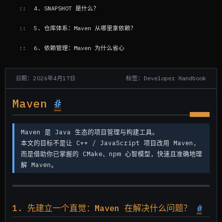
4. SNAPSHOT 是什么？
5. 仓库体系：Maven 从哪里拿依赖？
6. 依赖管理：Maven 为什么省心
6.1 依赖作用域（scope）
标签：Developer Handbook
日期：2026年4月17日
6.2 dependencyManagement 是什么（容易误解）
Maven
#
7. 命令、生命周期、插件 goal：一条线讲透
7.1 三层概念
Maven 是 Java 生态的项目管理与构建工具。
本文的目标不是让 C++ / JavaScript 项目改用 Maven，
7.2 一条真实执行链
而是借助你已掌握的 CMake、npm 心智模型，快速且准确地理
解 Maven。
8. 插件配置：什么时候需要你手动写？
9. 多模块：继承（parent）和聚合（modules）
9.1 继承（Inheritance）
1. 先建立一个直觉：Maven 在解决什么问题？
#