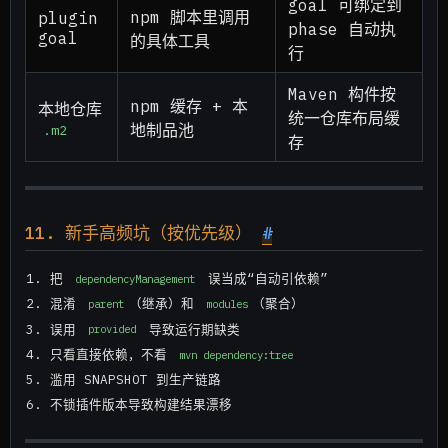
goal 可绑定到
npm 脚本里调用
plugin
phase 自动执
goal
的具体工具
行
Maven 构件按
npm 缓存 + 本
本地仓库
统一仓库布局缓
.m2
地制品池
存
11. 新手高频坑（按优先级）
#
把
误当成“自动引依赖”
dependencyManagement
混淆
（继承）和
（聚合）
parent
modules
误用
导致运行期缺类
provided
只看直接依赖，不看
mvn dependency:tree
滥用 SNAPSHOT 到生产链路
不锁插件版本导致构建结果漂移