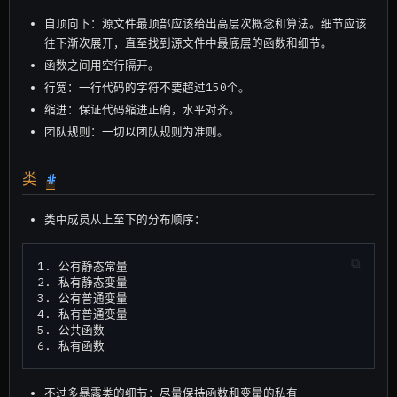
自顶向下：源文件最顶部应该给出高层次概念和算法。细节应该
往下渐次展开，直至找到源文件中最底层的函数和细节。
函数之间用空行隔开。
行宽：一行代码的字符不要超过150个。
缩进：保证代码缩进正确，水平对齐。
团队规则：一切以团队规则为准则。
类
#
类中成员从上至下的分布顺序：
1. 公有静态常量

2. 私有静态变量

3. 公有普通变量

4. 私有普通变量

5. 公共函数

不过多暴露类的细节：尽量保持函数和变量的私有