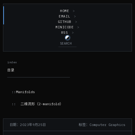
HOME
EMAIL
GITHUB
MINICODE
RSS
目录
Manifolds
二维流形（2-manifold）
标签：Computer Graphics
日期：2023年9月25日